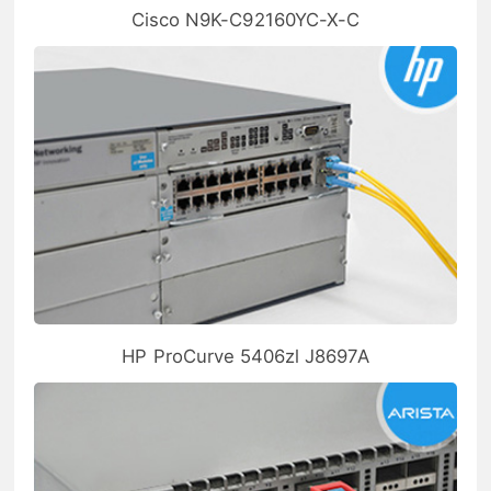
Cisco N9K-C92160YC-X-C
HP ProCurve 5406zl J8697A