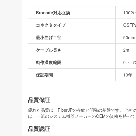
Brocade対応互換
100G-
コネクタタイプ
QSFP
最小曲げ半径
50mm
ケーブル長さ
2m
動作温度範囲
0 ～ 7
保証期間
10年
品質保証
優れた品質は、FiberJPの存続と開発の基盤です。 
は、一流のシステム機器メーカーのOEMの資格を持って
品質認証