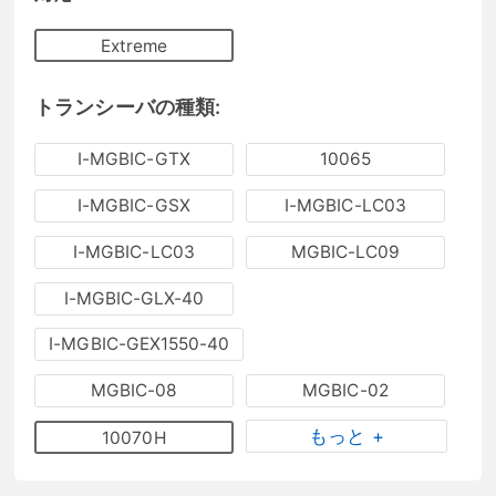
Extreme
トランシーバの種類:
I-MGBIC-GTX
10065
I-MGBIC-GSX
I-MGBIC-LC03
I-MGBIC-LC03
MGBIC-LC09
I-MGBIC-GLX-40
I-MGBIC-GEX1550-40
MGBIC-08
MGBIC-02
もっと +
10070H