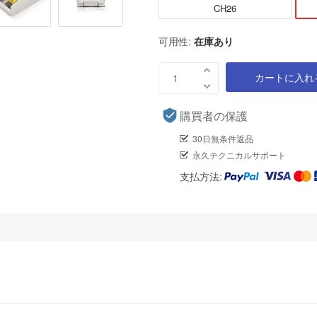
CH26
可用性:
在庫あり
カートに入れ
購買者の保護
30日無条件返品
永久テクニカルサポート
支払方法: