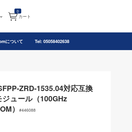
0
カート
.comについて
Tel: 05058402638
G-SFPP-ZRD-1535.04対応互換
+モジュール（100GHz
 DOM）
#
446088