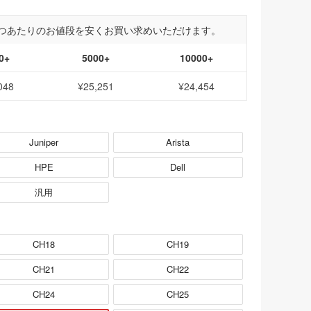
つあたりのお値段を安くお買い求めいただけます。
0+
5000+
10000+
048
¥25,251
¥24,454
Juniper
Arista
HPE
Dell
汎用
CH18
CH19
CH21
CH22
CH24
CH25