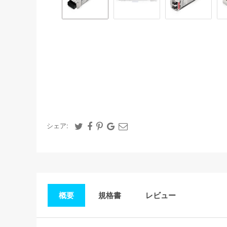
シェア:
概要
規格書
レビュー