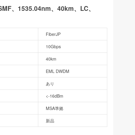
 (SMF、1535.04nm、40km、LC、
FiberJP
10Gbps
40km
EML DWDM
あり
<-16dBm
MSA準拠
新品