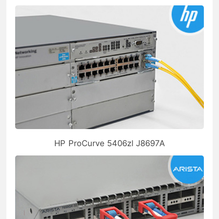
HP ProCurve 5406zl J8697A