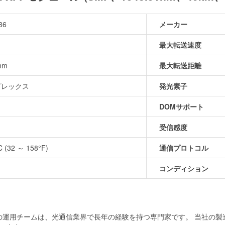
36
メーカー
最大転送速度
nm
最大転送距離
プレックス
発光素子
DOMサポート
m
受信感度
C (32 ～ 158°F)
通信プロトコル
コンディション
当社の運用チームは、光通信業界で長年の経験を持つ専門家です。 当社の