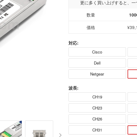
更に多く買い上げすると、一
数量
100
価格
¥39,
対応:
Cisco
Dell
Netgear
波長:
CH19
CH23
CH26
CH31