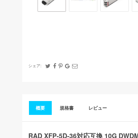
シェア:
概要
規格書
レビュー
RAD XFP-5D-36対応互換 10G DW