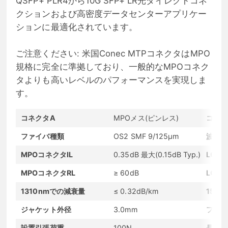
QSFP+ PLR4から10G SFP+ LR光ダイレクトコネ
クションおよび高密度データセンターアプリケー
ションに最適化されています。
ご注意ください: 米国Conec MTPコネクタはMPO
規格に完全に準拠しており、一般的なMPOコネク
タよりも高いレベルのパフォーマンスを実現しま
す。
コネクタA
MPOメス(ピンレス)
コネク
ファイバ種類
OS2 SMF 9/125μm
波長
MPOコネクタIL
0.35dB 最大(0.15dB Typ.)
LCコ
MPOコネクタRL
≥ 60dB
LCコ
1310nmでの減衰量
≤ 0.32dB/km
155
ジャケット外径
3.0mm
ファン
設置引張荷重
100N
長期引