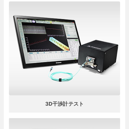
3D干渉計テスト