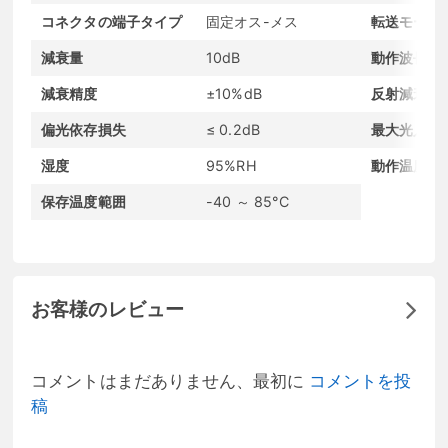
コネクタの端子タイプ
固定オス-メス
転送モード
減衰量
10dB
動作波長（
減衰精度
±10%dB
反射減衰量
偏光依存損失
≤ 0.2dB
最大光入力
湿度
95%RH
動作温度範
保存温度範囲
-40 ～ 85°C
お客様のレビュー
コメントはまだありません、最初に
コメントを投
稿