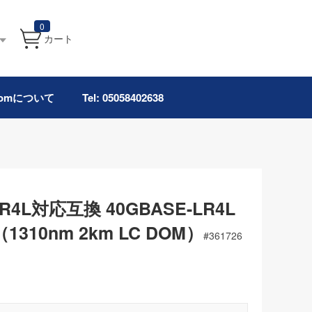
0
カート
.comについて
Tel: 05058402638
GLR4L対応互換 40GBASE-LR4L
310nm 2km LC DOM）
#
361726