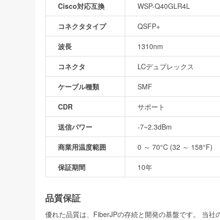
Cisco対応互換
WSP-Q40GLR4L
コネクタタイプ
QSFP+
波長
1310nm
コネクタ
LCデュプレックス
ケーブル種類
SMF
CDR
サポート
送信パワー
-7~2.3dBm
商業用温度範囲
0 ～ 70°C (32 ～ 158°F)
保証期間
10年
品質保証
優れた品質は、FiberJPの存続と開発の基盤です。 