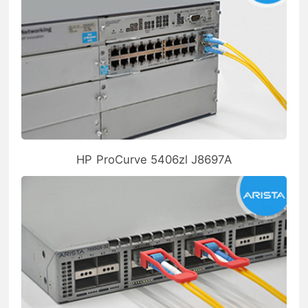
HP ProCurve 5406zl J8697A