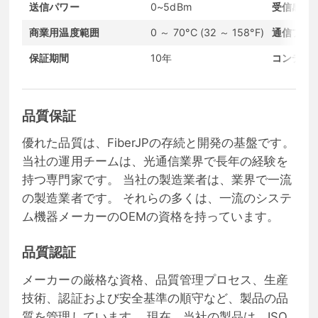
送信パワー
0~5dBm
受信感度
商業用温度範囲
0 ～ 70°C (32 ～ 158°F)
通信プロ
保証期間
10年
コンディ
品質保証
優れた品質は、FiberJPの存続と開発の基盤です。
当社の運用チームは、光通信業界で長年の経験を
持つ専門家です。 当社の製造業者は、業界で一流
の製造業者です。 それらの多くは、一流のシステ
ム機器メーカーのOEMの資格を持っています。
品質認証
メーカーの厳格な資格、品質管理プロセス、生産
技術、認証および安全基準の順守など、製品の品
質を管理しています。 現在、当社の製品は、ISO