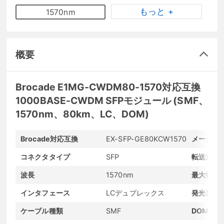
もっと +
1570nm
概要
Brocade E1MG-CWDM80-1570対応互換
1000BASE-CWDM SFPモジュール (SMF、
1570nm、80km、LC、DOM)
Brocade対応互換
EX-SFP-GE80KCW1570
メーカー
コネクタタイプ
SFP
転送速度
波長
1570nm
最大転送
インタフェース
LCデュプレックス
発光素子
ケーブル種類
SMF
DOMサポ