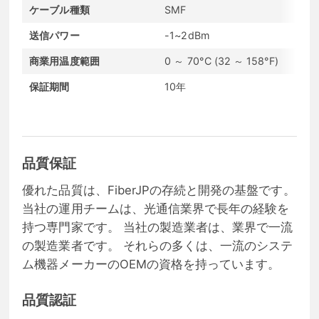
ケーブル種類
SMF
DO
送信パワー
-1~2dBm
受
商業用温度範囲
0 ～ 70°C (32 ～ 158°F)
通
保証期間
10年
コ
品質保証
優れた品質は、FiberJPの存続と開発の基盤です。
当社の運用チームは、光通信業界で長年の経験を
持つ専門家です。 当社の製造業者は、業界で一流
の製造業者です。 それらの多くは、一流のシステ
ム機器メーカーのOEMの資格を持っています。
品質認証