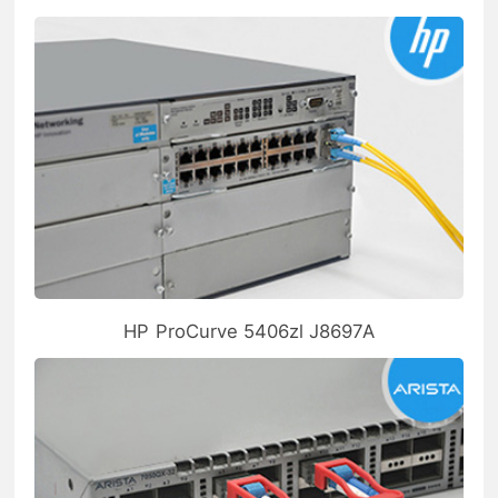
HP ProCurve 5406zl J8697A