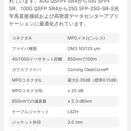
れています。40G QSFP+ SR4から10G SFP+
SR、100G QSFP SR4から25G SFP-25G-SR-S光
学系直接接続および高密度データセンターアプリ
ケーションに最適化されています。
コネクタA
MPOメス(ピンレス)
コネ
ファイバ種類
OM3 50/125 μm
波
40/100Gイーサネット距離
850nmで100m
10
ガラスファイバ
Corning ClearCurve®
Ro
MPOコネクタIL
最大0.35dB（標準0.15dB）
LC
MPOコネクタRL
≥ 20 dB
LC
850nmでの減衰量
≤ 2.3 dB/km
13
ケーブルジャケット
LSZH
フ
ジャケット外径
3.0 mm
フ