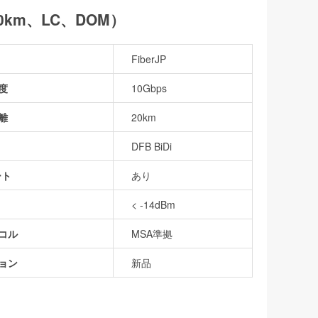
、20km、LC、DOM）
FiberJP
度
10Gbps
離
20km
DFB BiDi
ート
あり
< -14dBm
コル
MSA準拠
ョン
新品