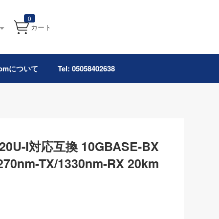
0
カート
.comについて
Tel: 05058402638
BX20U-I対応互換 10GBASE-BX
nm-TX/1330nm-RX 20km