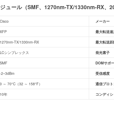
Pモジュール（SMF、1270nm-TX/1330nm-RX
Cisco
メーカー
XFP
最大転送速
1270nm-TX/1330nm-RX
最大転送距
LCシンプレックス
発光素子
SMF
DOMサポ
-2~3dBm
受信感度
0 ～ 70°C（32 ～ 158°F）
通信プロト
10年
コンディシ