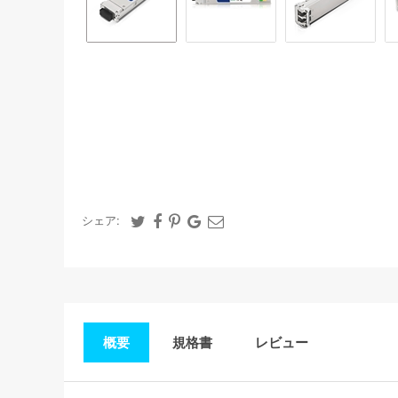
シェア:
概要
規格書
レビュー