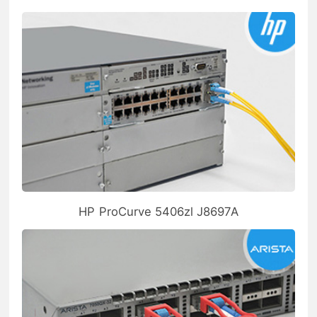
HP ProCurve 5406zl J8697A