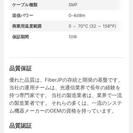
ケーブル種類
SMF
DO
送信パワー
0-4dBm
受
商業用温度範囲
0 ～ 70°C (32 ～ 158°F)
通
保証期間
10年
コ
品質保証
優れた品質は、FiberJPの存続と開発の基盤です。
当社の運用チームは、光通信業界で長年の経験を
持つ専門家です。 当社の製造業者は、業界で一流
の製造業者です。 それらの多くは、一流のシステ
ム機器メーカーのOEMの資格を持っています。
品質認証