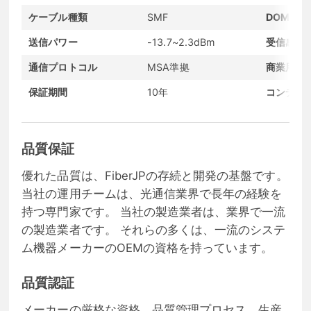
ケーブル種類
SMF
DOMサポ
送信パワー
-13.7~2.3dBm
受信感度
通信プロトコル
MSA準拠
商業用温
保証期間
10年
コンディ
品質保証
優れた品質は、FiberJPの存続と開発の基盤です。
当社の運用チームは、光通信業界で長年の経験を
持つ専門家です。 当社の製造業者は、業界で一流
の製造業者です。 それらの多くは、一流のシステ
ム機器メーカーのOEMの資格を持っています。
品質認証
メーカーの厳格な資格、品質管理プロセス、生産