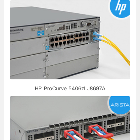
HP ProCurve 5406zl J8697A