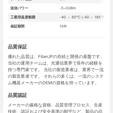
送信パワー
-5~0dBm
受
工業用温度範囲
-40 ～ 85°C (-40 ～ 185°F)
通
保証期間
10年
コ
品質保証
優れた品質は、FiberJPの存続と開発の基盤です。
当社の運用チームは、光通信業界で長年の経験を
持つ専門家です。 当社の製造業者は、業界で一流
の製造業者です。 それらの多くは、一流のシステ
ム機器メーカーのOEMの資格を持っています。
品質認証
メーカーの厳格な資格、品質管理プロセス、生産
技術、認証および安全基準の順守など、製品の品