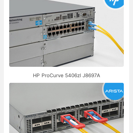
HP ProCurve 5406zl J8697A