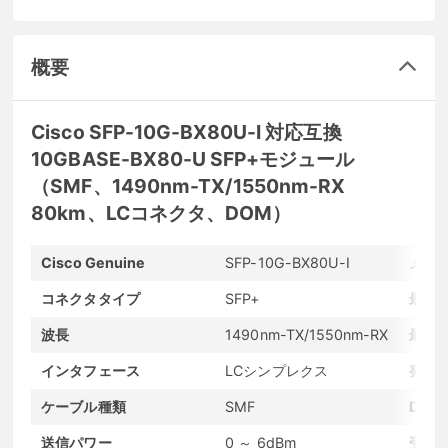
概要
Cisco SFP-10G-BX80U-I 対応互換
10GBASE-BX80-U SFP+モジュール
（SMF、1490nm-TX/1550nm-RX
80km、LCコネクタ、DOM）
Cisco Genuine
SFP-10G-BX80U-I
メー
コネクタタイプ
SFP+
最大
波長
1490nm-TX/1550nm-RX
最大
インタフェース
LCシンプレクス
発光
ケーブル種類
SMF
DO
送信パワー
0 ～ 6dBm
受信