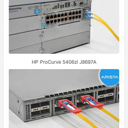
HP ProCurve 5406zl J8697A