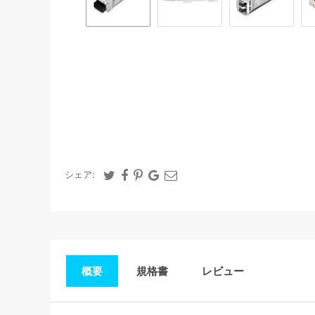
シェア:
概要
規格書
レビュー