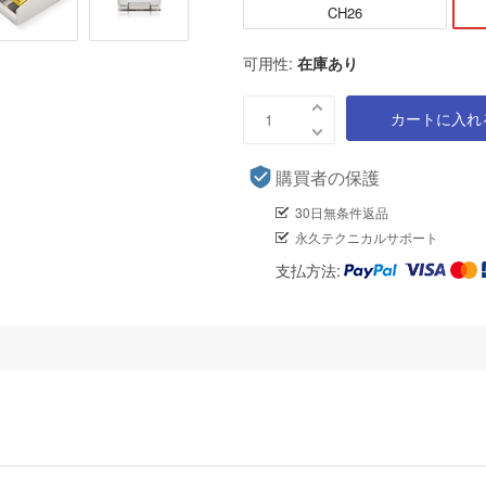
CH26
可用性:
在庫あり
カートに入れ
購買者の保護
30日無条件返品
永久テクニカルサポート
支払方法: