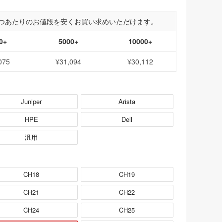
つあたりのお値段を安くお買い求めいただけます。
0+
5000+
10000+
075
¥31,094
¥30,112
Juniper
Arista
HPE
Dell
汎用
CH18
CH19
CH21
CH22
CH24
CH25