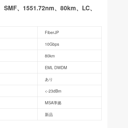
Hz、SMF、1551.72nm、80km、LC、
FiberJP
10Gbps
80km
EML DWDM
あり
<-23dBm
MSA準拠
新品