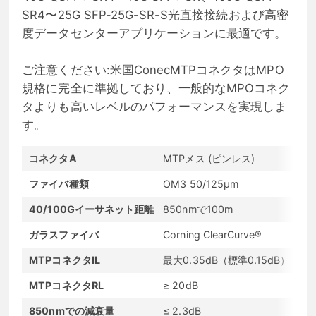
SR4〜25G SFP-25G-SR-S光直接接続および高密
度データセンターアプリケーションに最適です。
ご注意ください:米国ConecMTPコネクタはMPO
規格に完全に準拠しており、一般的なMPOコネク
タよりも高いレベルのパフォーマンスを実現しま
す。
コネクタA
MTPメス (ピンレス)
コネ
ファイバ種類
OM3 50/125μm
波
40/100Gイーサネット距離
850nmで100m
10
ガラスファイバ
Corning ClearCurve®
Ro
MTPコネクタIL
最大0.35dB（標準0.15dB）
LC
MTPコネクタRL
≥ 20dB
LC
850nmでの減衰量
≤ 2.3dB
13