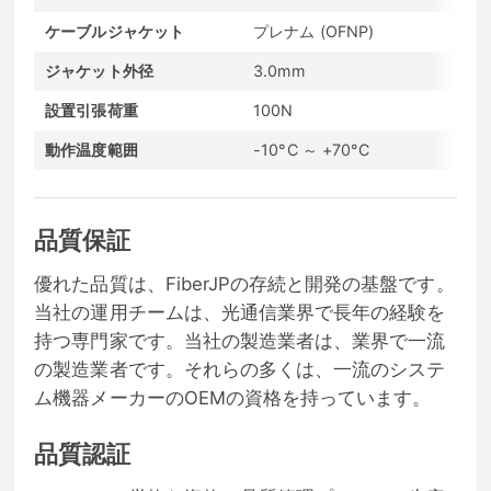
ケーブルジャケット
プレナム (OFNP)
フ
ジャケット外径
3.0mm
フ
設置引張荷重
100N
長
動作温度範囲
-10°C ～ +70°C
保
品質保証
優れた品質は、FiberJPの存続と開発の基盤です。
当社の運用チームは、光通信業界で長年の経験を
持つ専門家です。当社の製造業者は、業界で一流
の製造業者です。それらの多くは、一流のシステ
ム機器メーカーのOEMの資格を持っています。
品質認証