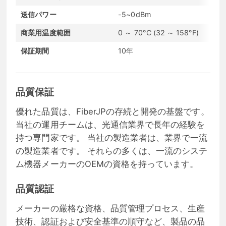
送信パワー
-5~0dBm
受
商業用温度範囲
0 ～ 70°C (32 ～ 158°F)
通
保証期間
10年
コ
品質保証
優れた品質は、FiberJPの存続と開発の基盤です。
当社の運用チームは、光通信業界で長年の経験を
持つ専門家です。 当社の製造業者は、業界で一流
の製造業者です。 それらの多くは、一流のシステ
ム機器メーカーのOEMの資格を持っています。
品質認証
メーカーの厳格な資格、品質管理プロセス、生産
技術、認証および安全基準の順守など、製品の品