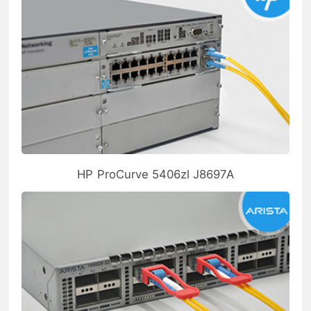
HP ProCurve 5406zl J8697A