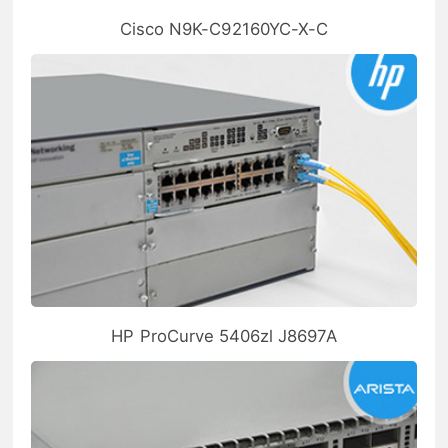
Cisco N9K-C92160YC-X-C
HP ProCurve 5406zl J8697A