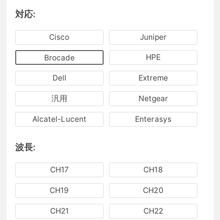
対応:
Cisco
Juniper
HPE
Brocade
Dell
Extreme
汎用
Netgear
Alcatel-Lucent
Enterasys
波長:
CH17
CH18
CH19
CH20
CH21
CH22