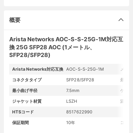
概要
Arista Networks AOC-S-S-25G-1M対応互
換 25G SFP28 AOC (1メートル、
SFP28/SFP28)
Arista Networks対応互換
AOC-S-S-25G-1M
メーカ
コネクタタイプ
SFP28/SFP28
最大転
最小曲げ半径
7.5mm
ケーブ
ジャケット材質
LSZH
温度範
HTSコード
8517622990
保証期間
10年
コンデ