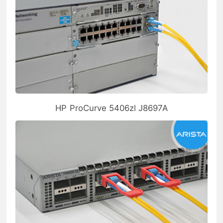
HP ProCurve 5406zl J8697A