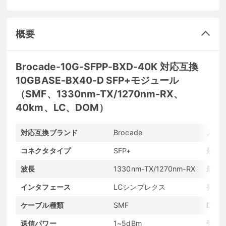
概要
Brocade-10G-SFPP-BXD-40K 対応互換
10GBASE-BX40-D SFP+モジュール
（SMF、1330nm-TX/1270nm-RX、
40km、LC、DOM）
対応互換ブランド
Brocade
メー
コネクタタイプ
SFP+
最大
波長
1330nm-TX/1270nm-RX
最大
インタフェース
LCシンプレクス
発光
ケーブル種類
SMF
DO
送信パワー
1~5dBm
受信