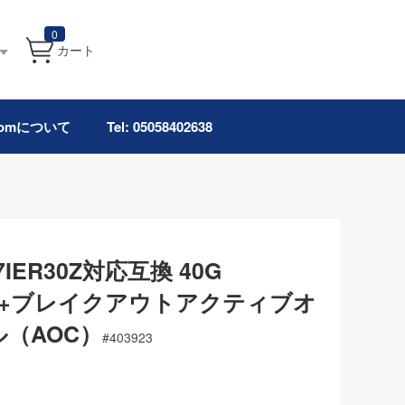
0
カート
.comについて
Tel: 05058402638
-7IER30Z対応互換 40G
 SFP+ブレイクアウトアクティブオ
（AOC）
#
403923