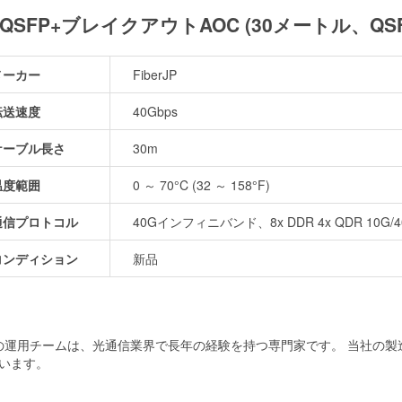
0G QSFP+ブレイクアウトAOC (30メートル、QSFP
メーカー
FiberJP
転送速度
40Gbps
ケーブル長さ
30m
温度範囲
0 ～ 70°C (32 ～ 158°F)
通信プロトコル
40Gインフィニバンド、8x DDR 4x QDR 
コンディション
新品
当社の運用チームは、光通信業界で長年の経験を持つ専門家です。 当社の
います。