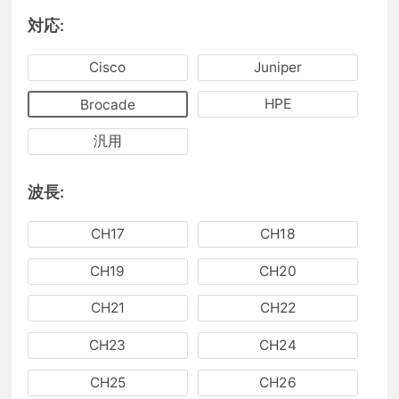
対応:
Cisco
Juniper
HPE
Brocade
汎用
波長:
CH17
CH18
CH19
CH20
CH21
CH22
CH23
CH24
CH25
CH26