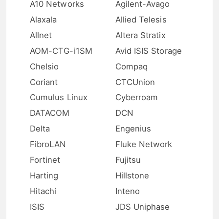
A10 Networks
Agilent-Avago
Alaxala
Allied Telesis
Allnet
Altera Stratix
AOM-CTG-i1SM
Avid ISIS Storage
Chelsio
Compaq
Coriant
CTCUnion
Cumulus Linux
Cyberroam
DATACOM
DCN
Delta
Engenius
FibroLAN
Fluke Network
Fortinet
Fujitsu
Harting
Hillstone
Hitachi
Inteno
ISIS
JDS Uniphase