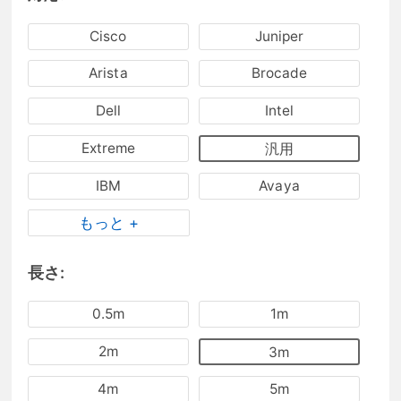
Cisco
Juniper
Arista
Brocade
Dell
Intel
Extreme
汎用
IBM
Avaya
もっと +
長さ:
0.5m
1m
2m
3m
4m
5m