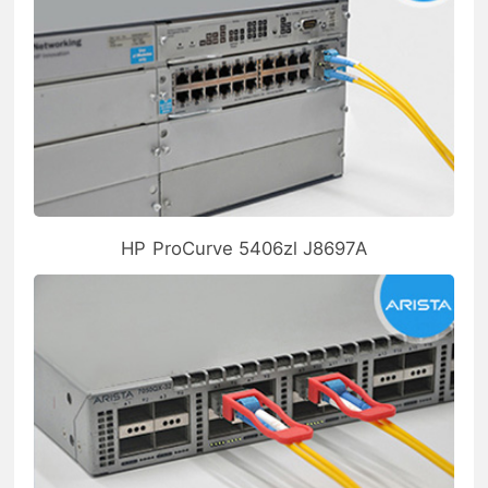
HP ProCurve 5406zl J8697A