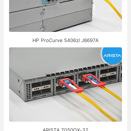
HP ProCurve 5406zl J8697A
ARISTA 7050QX-32