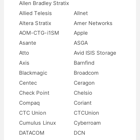
Allen Bradley Stratix
Allied Telesis
Allnet
Altera Stratix
Amer Networks
AOM-CTG-i1SM
Apple
Asante
ASGA
Atto
Avid ISIS Storage
Axis
Barnfind
Blackmagic
Broadcom
Centec
Ceragon
Check Point
Chelsio
Compaq
Coriant
CTC Union
CTCUnion
Cumulus Linux
Cyberroam
DATACOM
DCN