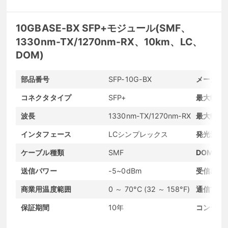
10GBASE-BX SFP+モジュール(SMF、
1330nm-TX/1270nm-RX、10km、LC、
DOM)
部品番号
SFP-10G-BX
メーカー
コネクタタイプ
SFP+
最大転送
波長
1330nm-TX/1270nm-RX
最大転送
インタフェース
LCシンプレックス
発光素子
ケーブル種類
SMF
DOMサ
送信パワー
-5~0dBm
受信感度
商業用温度範囲
0 ～ 70°C (32 ～ 158°F)
通信プロ
保証期間
10年
コンディ