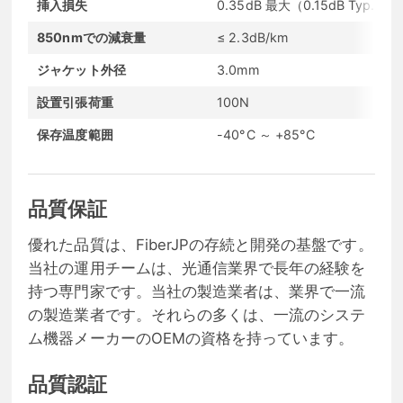
挿入損失
0.35dB 最大（0.15dB Typ.）
850nmでの減衰量
≤ 2.3dB/km
ジャケット外径
3.0mm
設置引張荷重
100N
保存温度範囲
-40°C ～ +85°C
品質保証
優れた品質は、FiberJPの存続と開発の基盤です。
当社の運用チームは、光通信業界で長年の経験を
持つ専門家です。当社の製造業者は、業界で一流
の製造業者です。それらの多くは、一流のシステ
ム機器メーカーのOEMの資格を持っています。
品質認証