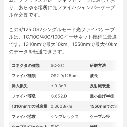
ム、クラウドストレージネットワークに適してお
り、あらゆる場所に光ファイバジャンパーケーブ
ルが必要です。
この9/125 OS2シングルモード光ファイバケーブ
ルは、1G/10G/40G/100Gイーサネット接続に最適
です。1310nmで最大10km、1550nmで最大40km
のデータを転送できます。
コネクタの種類
SC-SC
研磨方法
ファイバ種類
OS2 9/125μm
波長
挿入損失
≤ 0.3dB
反射減衰量
ファイバ等級
G.652.D
最小曲げ半径
1310nmでの減衰量
0.36dB/km
1550nmでの減衰量
ファイバ芯数
シンプレックス
ケーブル径
ケーブルジャケット
PVC
極性