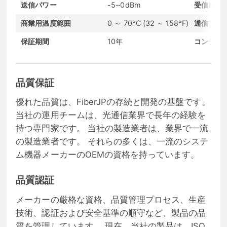
送信パワー
-5~0dBm
受信感度
商業用温度範囲
0 ～ 70°C (32 ～ 158°F)
通信プロ
保証期間
10年
コンディ
品質保証
優れた品質は、FiberJPの存続と開発の基盤です。
当社の運用チームは、光通信業界で長年の経験を
持つ専門家です。 当社の製造業者は、業界で一流
の製造業者です。 それらの多くは、一流のシステ
ム機器メーカーのOEMの資格を持っています。
品質認証
メーカーの厳格な資格、品質管理プロセス、生産
技術、認証および安全基準の順守など、製品の品
質を管理しています。 現在、当社の製品は、ISO