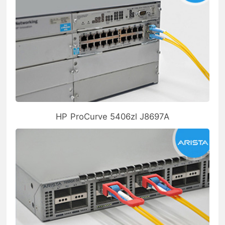
HP ProCurve 5406zl J8697A