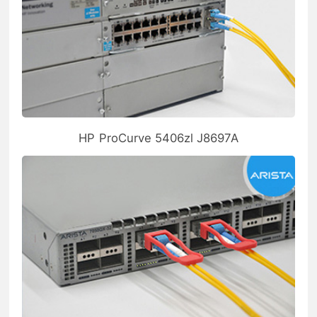
HP ProCurve 5406zl J8697A