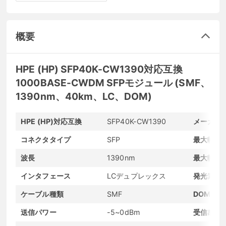
概要
HPE (HP) SFP40K-CW1390対応互換
1000BASE-CWDM SFPモジュール (SMF、
1390nm、40km、LC、DOM)
HPE (HP)対応互換
SFP40K-CW1390
メーカー
コネクタタイプ
SFP
最大転送
波長
1390nm
最大転送
インタフェース
LCデュプレックス
発光素子
ケーブル種類
SMF
DOMサポ
送信パワー
-5~0dBm
受信感度