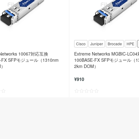
Cisco
Juniper
Brocade
HPE
 Networks 10067対応互換
Extreme Networks MGBIC-L
E-FX SFPモジュール（1310nm
100BASE-FX SFPモジュール（1
M）
2km DOM）
¥910