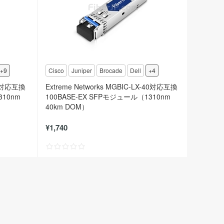
+9
Cisco
Juniper
Brocade
Dell
+4
C04対応互換
Extreme Networks MGBIC-LX-40対応互換
310nm
100BASE-EX SFPモジュール（1310nm
40km DOM）
¥1,740