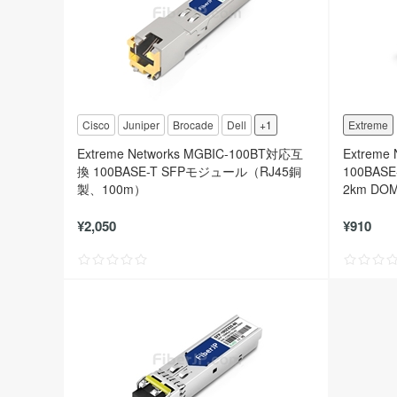
Cisco
Juniper
Brocade
Dell
+1
Extreme
Extreme Networks MGBIC-100BT対応互
Extreme
換 100BASE-T SFPモジュール（RJ45銅
100BAS
製、100m）
2km DO
¥2,050
¥910