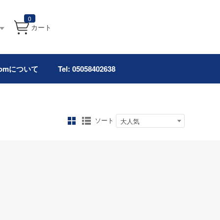
0
カート
.comについて
Tel: 05058402638
ソート
大人気