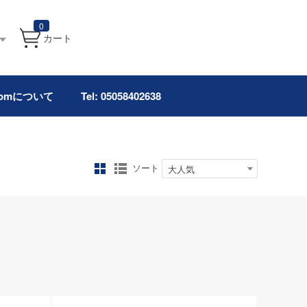
0
カート
.comについて
Tel: 05058402638
ソート
大人気