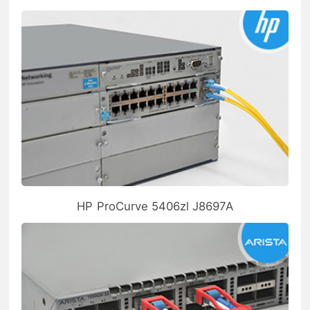
HP ProCurve 5406zl J8697A