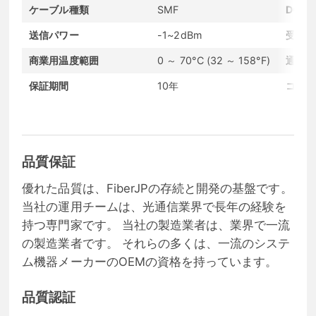
ケーブル種類
SMF
DOM
送信パワー
-1~2dBm
受信感
商業用温度範囲
0 ～ 70°C (32 ～ 158°F)
通信プ
保証期間
10年
コンデ
品質保証
優れた品質は、FiberJPの存続と開発の基盤です。
当社の運用チームは、光通信業界で長年の経験を
持つ専門家です。 当社の製造業者は、業界で一流
の製造業者です。 それらの多くは、一流のシステ
ム機器メーカーのOEMの資格を持っています。
品質認証