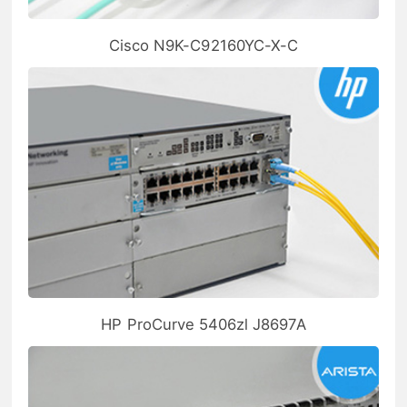
Cisco N9K-C92160YC-X-C
HP ProCurve 5406zl J8697A