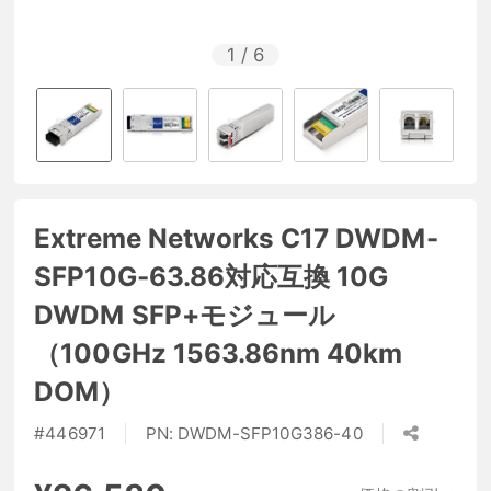
1
/
6
Extreme Networks C17 DWDM-
SFP10G-63.86対応互換 10G
DWDM SFP+モジュール
（100GHz 1563.86nm 40km
DOM）
#
446971
PN:
DWDM-SFP10G386-40