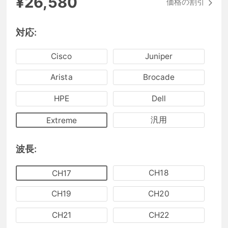
¥26,580
価格の割引
対応:
Cisco
Juniper
Arista
Brocade
HPE
Dell
汎用
Extreme
波長:
CH18
CH17
CH19
CH20
CH21
CH22