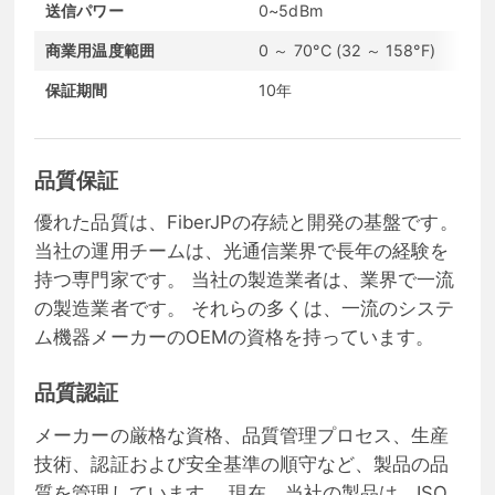
送信パワー
0~5dBm
受
商業用温度範囲
0 ～ 70°C (32 ～ 158°F)
通
保証期間
10年
コ
品質保証
優れた品質は、FiberJPの存続と開発の基盤です。
当社の運用チームは、光通信業界で長年の経験を
持つ専門家です。 当社の製造業者は、業界で一流
の製造業者です。 それらの多くは、一流のシステ
ム機器メーカーのOEMの資格を持っています。
品質認証
メーカーの厳格な資格、品質管理プロセス、生産
技術、認証および安全基準の順守など、製品の品
質を管理しています。 現在、当社の製品は、ISO