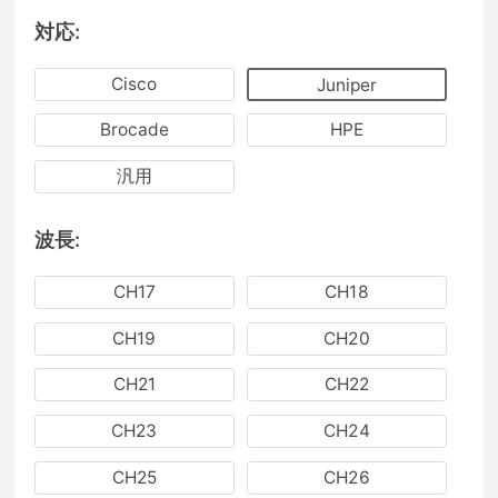
対応:
Cisco
Juniper
Brocade
HPE
汎用
波長:
CH17
CH18
CH19
CH20
CH21
CH22
CH23
CH24
CH25
CH26