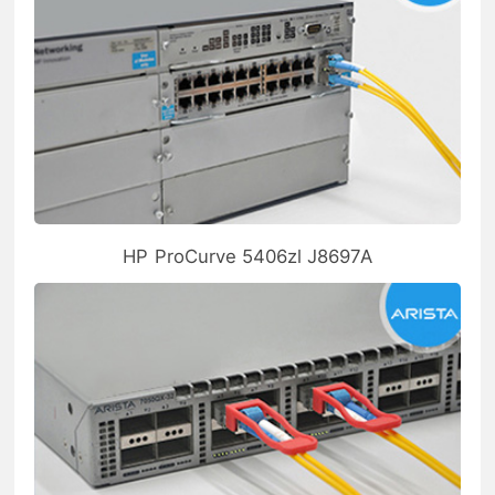
HP ProCurve 5406zl J8697A