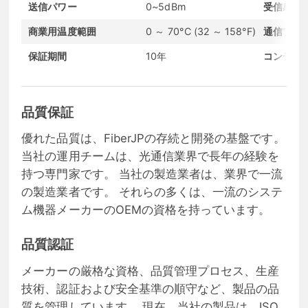
送信パワー
0~5dBm
受信感度
商業用温度範囲
0 ～ 70°C (32 ～ 158°F)
通信プロ
保証期間
10年
コンディ
品質保証
優れた品質は、FiberJPの存続と開発の基盤です。
当社の運用チームは、光通信業界で長年の経験を
持つ専門家です。 当社の製造業者は、業界で一流
の製造業者です。 それらの多くは、一流のシステ
ム機器メーカーのOEMの資格を持っています。
品質認証
メーカーの厳格な資格、品質管理プロセス、生産
技術、認証および安全基準の順守など、製品の品
質を管理しています。 現在、当社の製品は、ISO