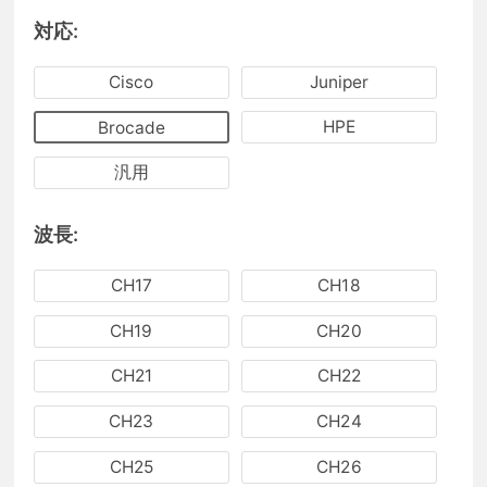
対応:
Cisco
Juniper
HPE
Brocade
汎用
波長:
CH17
CH18
CH19
CH20
CH21
CH22
CH23
CH24
CH25
CH26