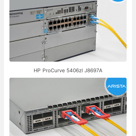
HP ProCurve 5406zl J8697A