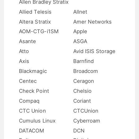
Allen Bradley Stratix
Allied Telesis
Allnet
Altera Stratix
Amer Networks
AOM-CTG-i1SM
Apple
Asante
ASGA
Atto
Avid ISIS Storage
Axis
Barnfind
Blackmagic
Broadcom
Centec
Ceragon
Check Point
Chelsio
Compaq
Coriant
CTC Union
CTCUnion
Cumulus Linux
Cyberroam
DATACOM
DCN