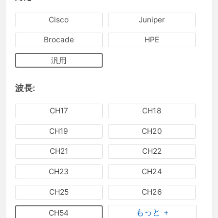
Cisco
Juniper
Brocade
HPE
汎用
波長:
CH17
CH18
CH19
CH20
CH21
CH22
CH23
CH24
CH25
CH26
もっと +
CH54