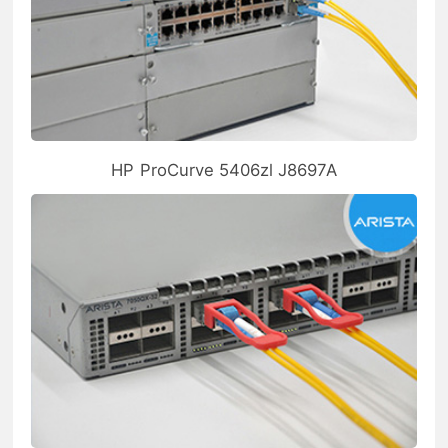
HP ProCurve 5406zl J8697A