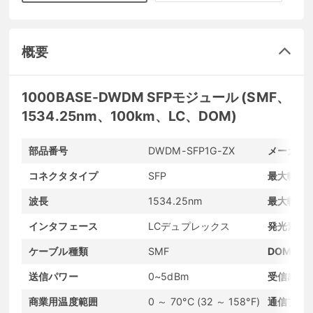
概要
1000BASE-DWDM SFPモジュール (SMF、
1534.25nm、100km、LC、DOM)
部品番号
DWDM-SFP1G-ZX
メーカー
コネクタタイプ
SFP
最大転送
波長
1534.25nm
最大転送
インタフェース
LCデュプレックス
発光素子
ケーブル種類
SMF
DOMサポ
送信パワー
0~5dBm
受信感度
商業用温度範囲
0 ～ 70°C (32 ～ 158°F)
通信プロ