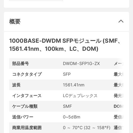
概要
1000BASE-DWDM SFPモジュール (SMF、
1561.41nm、100km、LC、DOM)
部品番号
DWDM-SFP1G-ZX
メーカー
コネクタタイプ
SFP
最大転送
波長
1561.41nm
最大転送
インタフェース
LCデュプレックス
発光素子
ケーブル種類
SMF
DOMサポ
送信パワー
0~5dBm
受信感度
商業用温度範囲
0 ～ 70°C (32 ～ 158°F)
通信プロ