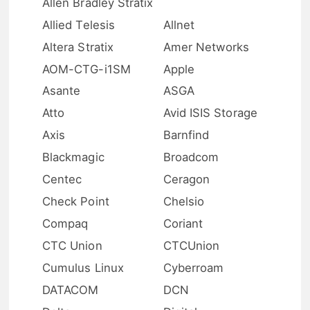
Allen Bradley Stratix
Allied Telesis
Allnet
Altera Stratix
Amer Networks
AOM-CTG-i1SM
Apple
Asante
ASGA
Atto
Avid ISIS Storage
Axis
Barnfind
Blackmagic
Broadcom
Centec
Ceragon
Check Point
Chelsio
Compaq
Coriant
CTC Union
CTCUnion
Cumulus Linux
Cyberroam
DATACOM
DCN