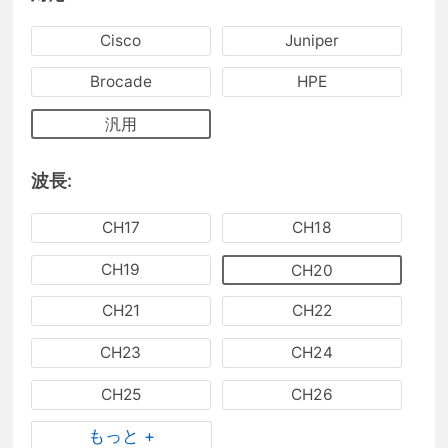
Cisco
Juniper
Brocade
HPE
汎用
波長:
CH17
CH18
CH19
CH20
CH21
CH22
CH23
CH24
CH25
CH26
もっと +