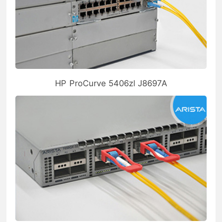
HP ProCurve 5406zl J8697A