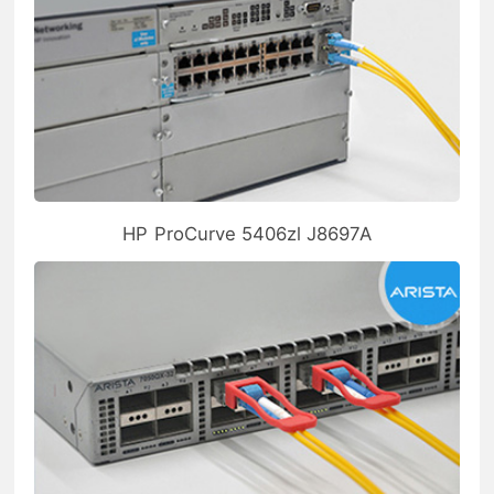
HP ProCurve 5406zl J8697A