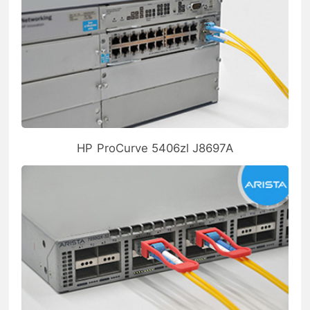
HP ProCurve 5406zl J8697A