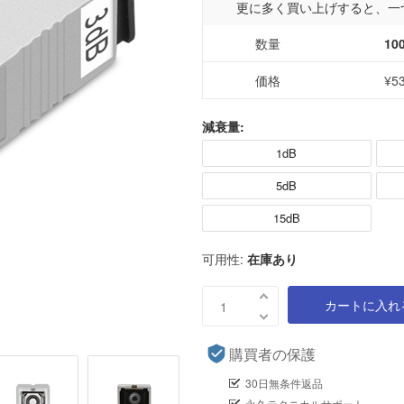
更に多く買い上げすると、一
数量
10
価格
¥5
減衰量:
1dB
5dB
15dB
可用性:
在庫あり
カートに入れ
購買者の保護
30日無条件返品
永久テクニカルサポート