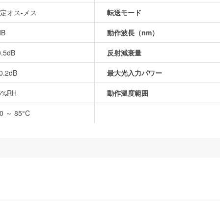
定オス-メス
転送モード
dB
動作波長（nm）
0.5dB
反射減衰量
0.2dB
最大光入力パワー
5%RH
動作温度範囲
40 ～ 85°C