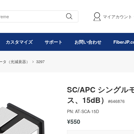
マイアカウント
カスタマイズ
サポート
お問い合わせ
FiberJP
ータ（光減衰器）
3297
SC/APC シング
ス、15dB）
#
646876
PN:
AT-SCA-15D
¥550