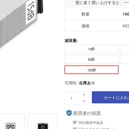
更に多く買い上げすると、一
数量
10
価格
¥5
減衰量:
1dB
5dB
15dB
可用性:
在庫あり
カートに入れ
購買者の保護
30日無条件返品
永久テクニカルサポート