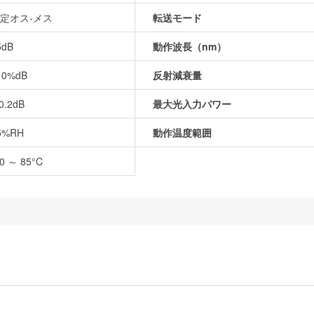
定オス-メス
転送モード
5dB
動作波長（nm）
10%dB
反射減衰量
0.2dB
最大光入力パワー
5%RH
動作温度範囲
40 ～ 85°C