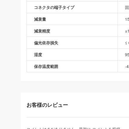
コネクタの端子タイプ
固
減衰量
1
減衰精度
±
偏光依存損失
≤ 
湿度
9
保存温度範囲
-
お客様のレビュー