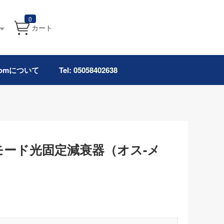
0
カート
.comについて
Tel: 05058402638
ルモード光固定減衰器（オス-メ