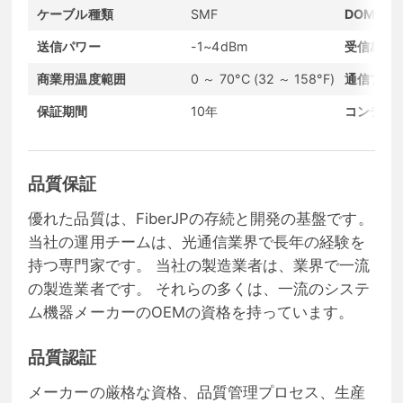
ケーブル種類
SMF
DOMサポ
送信パワー
-1~4dBm
受信感度
商業用温度範囲
0 ～ 70°C (32 ～ 158°F)
通信プロ
保証期間
10年
コンディ
品質保証
優れた品質は、FiberJPの存続と開発の基盤です。
当社の運用チームは、光通信業界で長年の経験を
持つ専門家です。 当社の製造業者は、業界で一流
の製造業者です。 それらの多くは、一流のシステ
ム機器メーカーのOEMの資格を持っています。
品質認証
メーカーの厳格な資格、品質管理プロセス、生産