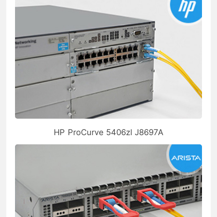
HP ProCurve 5406zl J8697A