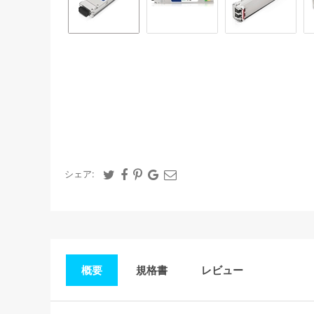
シェア:
概要
規格書
レビュー