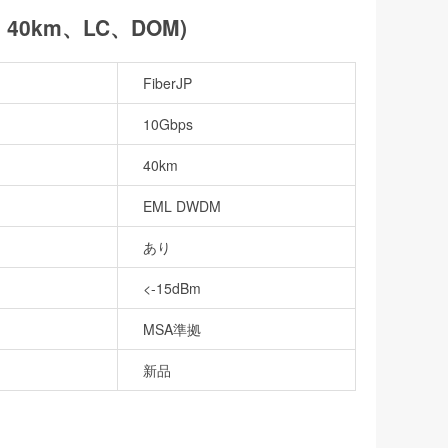
m、40km、LC、DOM)
FiberJP
10Gbps
40km
EML DWDM
あり
<-15dBm
MSA準拠
新品