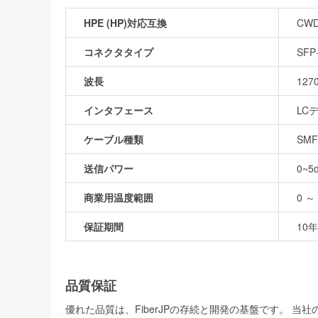
HPE (HP)対応互換
CWD
コネクタタイプ
SFP
波長
127
インタフェース
LC
ケーブル種類
SMF
送信パワー
0~5
商業用温度範囲
0 ～ 
保証期間
10年
品質保証
優れた品質は、FiberJPの存続と開発の基盤です。 