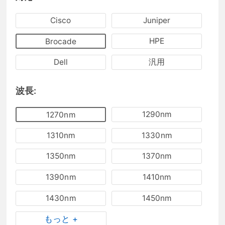
Cisco
Juniper
HPE
Brocade
Dell
汎用
波長:
1290nm
1270nm
1310nm
1330nm
1350nm
1370nm
1390nm
1410nm
1430nm
1450nm
もっと +