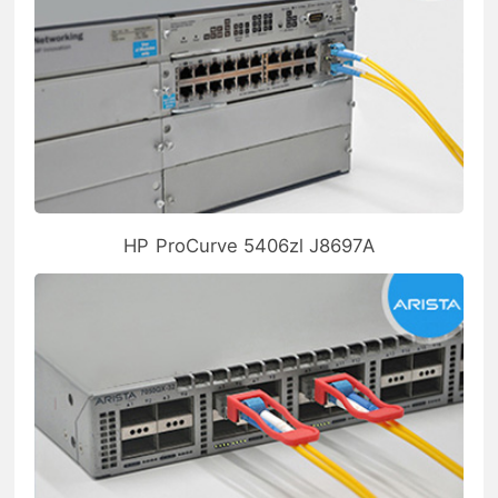
HP ProCurve 5406zl J8697A