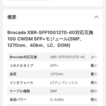
概要
Brocade XBR-SFP10G1270-40対応互換
10G CWDM SFP+モジュール(SMF、
1270nm、40km、LC、DOM)
Brocade対応互換
XBR-SFP10G1270-40
メーカー
コネクタタイプ
SFP+
最大転送
波長
1270nm
最大転送
インタフェース
LCデュプレックス
発光素子
ケーブル種類
SMF
DOMサポ
送信パワー
0~5dBm
受信感度