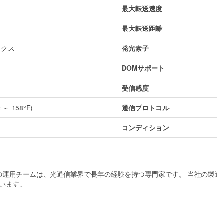
最大転送速度
最大転送距離
ックス
発光素子
DOMサポート
受信感度
2 ～ 158°F)
通信プロトコル
コンディション
当社の運用チームは、光通信業界で長年の経験を持つ専門家です。 当社の
います。