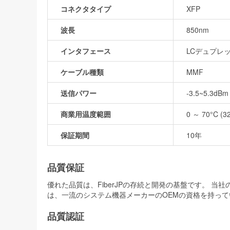
コネクタタイプ
XFP
波長
850nm
インタフェース
LCデュプレ
ケーブル種類
MMF
送信パワー
-3.5~5.3dBm
商業用温度範囲
0 ～ 70°C (3
保証期間
10年
品質保証
優れた品質は、FiberJPの存続と開発の基盤です。 
は、一流のシステム機器メーカーのOEMの資格を持って
品質認証