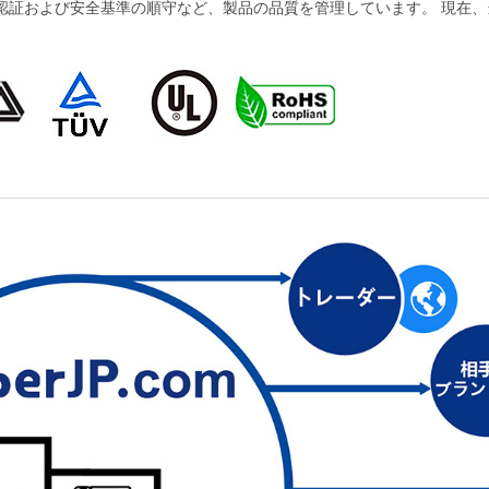
および安全基準の順守など、製品の品質を管理しています。 現在、当社の製