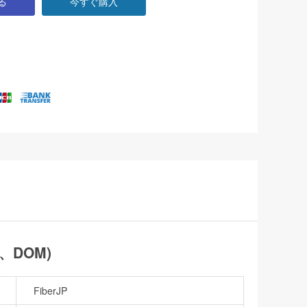
る
今すぐ購入
C、DOM)
FiberJP