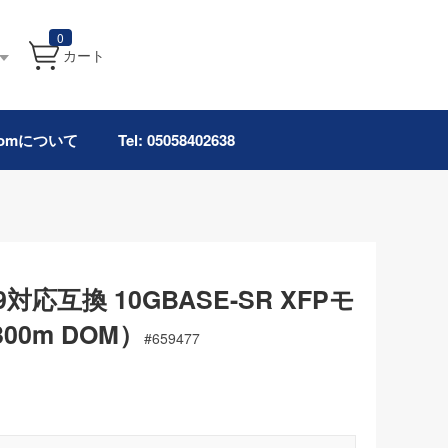
0
カート
.comについて
Tel: 05058402638
0949対応互換 10GBASE-SR XFPモ
00m DOM）
#
659477