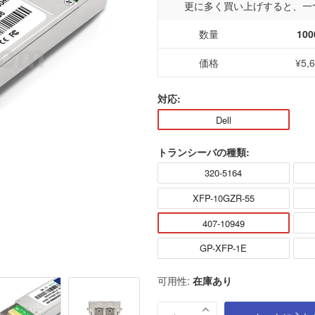
更に多く買い上げすると、一
数量
100
価格
¥5,
対応:
Dell
トランシーバの種類:
320-5164
XFP-10GZR-55
407-10949
GP-XFP-1E
可用性:
在庫あり